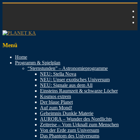
Zum
Inhalt
springen
PLANET
Menü
KA
Home
Programm & Spielplan
Faszination
“Sternstunden” – Astronomieprogramme
Kosmos
NEU: Stella Nova
NEU: Unser exotisches Universum
NEU: Signale aus dem All
Einsteins Raumzeit & schwarze Löcher
Kosmos extrem
Der blaue Planet
Auf zum Mond!
Geheimnis Dunkle Materie
AURORA – Wunder des Nordlichts
Zeitreise – Vom Urknall zum Menschen
Von der Erde zum Universum
Das Phantom des Universums