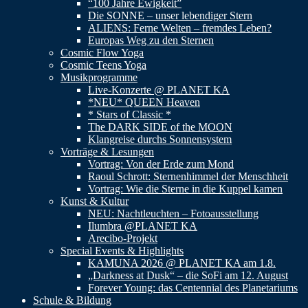
“100 Jahre Ewigkeit”
Die SONNE – unser lebendiger Stern
ALIENS: Ferne Welten – fremdes Leben?
Europas Weg zu den Sternen
Cosmic Flow Yoga
Cosmic Teens Yoga
Musikprogramme
Live-Konzerte @ PLANET KA
*NEU* QUEEN Heaven
* Stars of Classic *
The DARK SIDE of the MOON
Klangreise durchs Sonnensystem
Vorträge & Lesungen
Vortrag: Von der Erde zum Mond
Raoul Schrott: Sternenhimmel der Menschheit
Vortrag: Wie die Sterne in die Kuppel kamen
Kunst & Kultur
NEU: Nachtleuchten – Fotoausstellung
Ilumbra @PLANET KA
Arecibo-Projekt
Special Events & Highlights
KAMUNA 2026 @ PLANET KA am 1.8.
„Darkness at Dusk“ – die SoFi am 12. August
Forever Young: das Centennial des Planetariums
Schule & Bildung