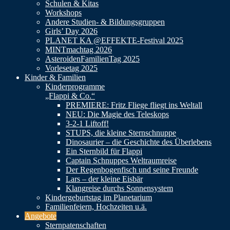
Schulen & Kitas
Workshops
Andere Studien- & Bildungsgruppen
Girls’ Day 2026
PLANET KA @EFFEKTE-Festival 2025
MINTmachtag 2026
AsteroidenFamilienTag 2025
Vorlesetag 2025
Kinder & Familien
Kinderprogramme
„Flappi & Co.“
PREMIERE: Fritz Fliege fliegt ins Weltall
NEU: Die Magie des Teleskops
3-2-1 Liftoff!
STUPS, die kleine Sternschnuppe
Dinosaurier – die Geschichte des Überlebens
Ein Sternbild für Flappi
Captain Schnuppes Weltraumreise
Der Regenbogenfisch und seine Freunde
Lars – der kleine Eisbär
Klangreise durchs Sonnensystem
Kindergeburtstag im Planetarium
Familienfeiern, Hochzeiten u.ä.
Angebote
Sternpatenschaften