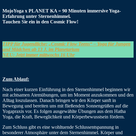
MojoYoga x PLANET KA = 90 Minuten immersive Yoga-
Erfahrung unter Sternenhimmel.
Tauchen Sie ein in den Cosmic Flow!
TIPP für Jugendliche: „Cosmic Flow Teens“ – Yoga für Jungen
und Mädchen ab 13 J. im Planetarium
NEU: Jetzt immer
mittwochs 16 Uhr
Zum Ablauf:
Nach einer kurzen Einführung in den Sternenhimmel beginnen wir
mit achtsamen Atemübungen, um im Moment anzukommen und den
Alltag loszulassen. Danach bringen wir den Körper sanft in
Bewegung und bereiten uns mit fließenden Sonnengrüßen auf die
Yogapraxis vor. Es folgen ausgewählte Übungen aus dem Hatha
Yoga, die Kraft, Beweglichkeit und Körperbewusstsein fördern.
Zum Schluss gibt es eine wohltuende Schlussentspannung in
besonderer Atmosphäre unter dem Sternenhimmel. Körper und