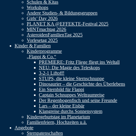
Schulen & Kitas
Workshops
Andere Studien- & Bildungsgruppen
Girls’ Day 2026
PLANET KA @EFFEKTE-Festival 2025
MINTmachtag 2026
AsteroidenFamilienTag 2025
Vorlesetag 2025
Kinder & Familien
Kinderprogramme
„Flappi & Co.“
PREMIERE: Fritz Fliege fliegt ins Weltall
NEU: Die Magie des Teleskops
3-2-1 Liftoff!
STUPS, die kleine Sternschnuppe
Dinosaurier – die Geschichte des Überlebens
Ein Sternbild für Flappi
Captain Schnuppes Weltraumreise
Der Regenbogenfisch und seine Freunde
Lars – der kleine Eisbär
Klangreise durchs Sonnensystem
Kindergeburtstag im Planetarium
Familienfeiern, Hochzeiten u.ä.
Angebote
Sternpatenschaften