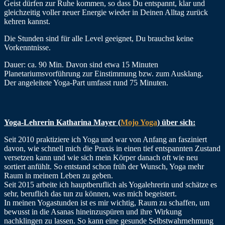
Geist dürfen zur Ruhe kommen, so dass Du entspannt, klar und
gleichzeitig voller neuer Energie wieder in Deinen Alltag zurück
kehren kannst.
Die Stunden sind für alle Level geeignet, Du brauchst keine
Vorkenntnisse.
Dauer: ca. 90 Min. Davon sind etwa 15 Minuten
Planetariumsvorführung zur Einstimmung bzw. zum Ausklang.
Der angeleitete Yoga-Part umfasst rund 75 Minuten.
Yoga-Lehrerin Katharina Mayer (
Mojo Yoga
) über sich:
Seit 2010 praktiziere ich Yoga und war von Anfang an fasziniert
davon, wie schnell mich die Praxis in einen tief entspannten Zustand
versetzen kann und wie sich mein Körper danach oft wie neu
sortiert anfühlt. So entstand schon früh der Wunsch, Yoga mehr
Raum in meinem Leben zu geben.
Seit 2015 arbeite ich hauptberuflich als Yogalehrerin und schätze es
sehr, beruflich das tun zu können, was mich begeistert.
In meinen Yogastunden ist es mir wichtig, Raum zu schaffen, um
bewusst in die Asanas hineinzuspüren und ihre Wirkung
nachklingen zu lassen. So kann eine gesunde Selbstwahrnehmung