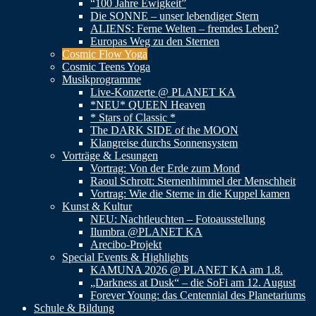
“100 Jahre Ewigkeit”
Die SONNE – unser lebendiger Stern
ALIENS: Ferne Welten – fremdes Leben?
Europas Weg zu den Sternen
Cosmic Flow Yoga
Cosmic Teens Yoga
Musikprogramme
Live-Konzerte @ PLANET KA
*NEU* QUEEN Heaven
* Stars of Classic *
The DARK SIDE of the MOON
Klangreise durchs Sonnensystem
Vorträge & Lesungen
Vortrag: Von der Erde zum Mond
Raoul Schrott: Sternenhimmel der Menschheit
Vortrag: Wie die Sterne in die Kuppel kamen
Kunst & Kultur
NEU: Nachtleuchten – Fotoausstellung
Ilumbra @PLANET KA
Arecibo-Projekt
Special Events & Highlights
KAMUNA 2026 @ PLANET KA am 1.8.
„Darkness at Dusk“ – die SoFi am 12. August
Forever Young: das Centennial des Planetariums
Schule & Bildung