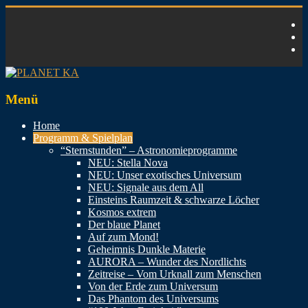
Zum
Inhalt
springen
PLANET
Menü
KA
Home
Programm & Spielplan
Faszination
“Sternstunden” – Astronomieprogramme
Kosmos
NEU: Stella Nova
NEU: Unser exotisches Universum
NEU: Signale aus dem All
Einsteins Raumzeit & schwarze Löcher
Kosmos extrem
Der blaue Planet
Auf zum Mond!
Geheimnis Dunkle Materie
AURORA – Wunder des Nordlichts
Zeitreise – Vom Urknall zum Menschen
Von der Erde zum Universum
Das Phantom des Universums