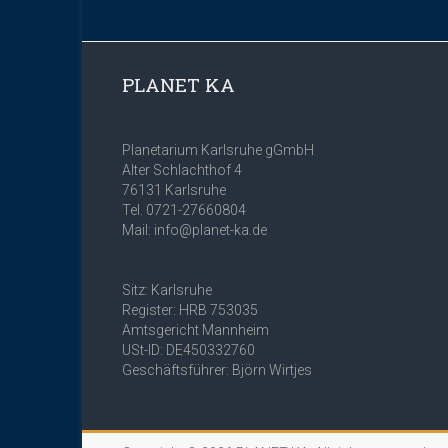
PLANET KA
Planetarium Karlsruhe gGmbH
Alter Schlachthof 4
76131 Karlsruhe
Tel. 0721-27660804
Mail: info@planet-ka.de
Sitz: Karlsruhe
Register: HRB 753035
Amtsgericht Mannheim
USt-ID: DE450332760
Geschäftsführer: Björn Wirtjes