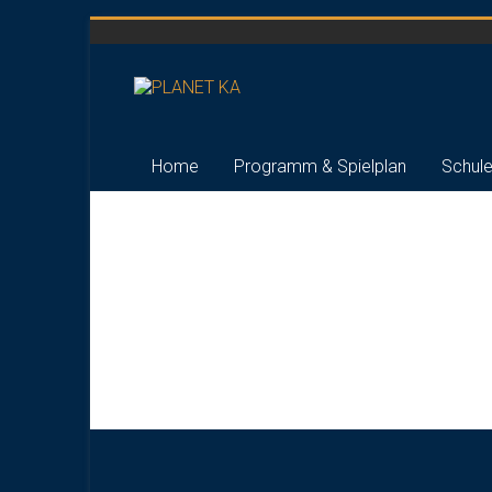
Zum
Inhalt
springen
PLANET
KA
Home
Programm & Spielplan
Schule
Faszination
Kosmos
Kinderprogramme Fla