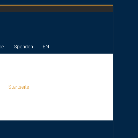
ce
Spenden
EN
Startseite
»
Kinderprogramme Flappi & Co.