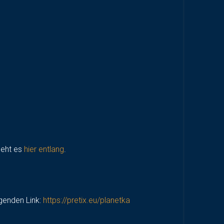
geht es
hier entlang
.
lgenden Link:
https://pretix.eu/planetka